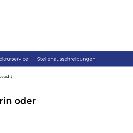
ckrufservice
Stellenausschreibungen
esucht
rin oder