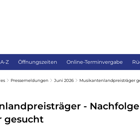
ürgerservice und Verwaltung
Landkreis
 A-Z
Öffnungszeiten
Online-Terminvergabe
Rü
les
Pressemeldungen
Juni 2026
Musikantenlandpreisträger g
landpreisträger - Nachfolge
r gesucht