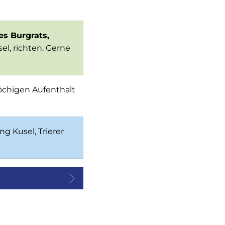
es Burgrats,
sel, richten. Gerne
wöchigen Aufenthalt
g Kusel, Trierer