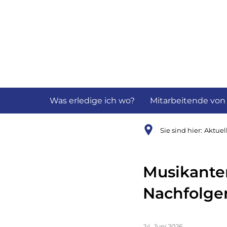
Aktuelles
B
Was erledige ich wo?
Mitarbeitende von
Sie sind hier:
Aktuel
Musikanten
Nachfolge
24. Juni 2026