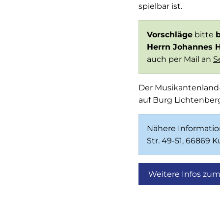
spielbar ist.
Vorschläge
bitte
b
Herrn Johannes 
auch per Mail an
S
Der Musikantenland-P
auf Burg Lichtenber
Nähere Informati
Str. 49-51, 66869 K
Weitere Infos zum