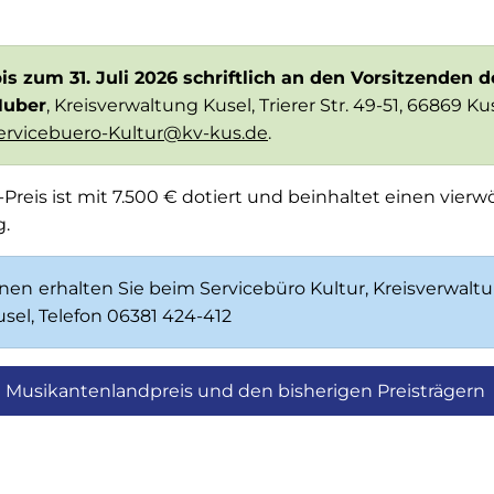
is zum 31. Juli 2026 schriftlich an den Vorsitzenden d
Huber
, Kreisverwaltung Kusel, Trierer Str. 49-51, 66869 Ku
ervicebuero-Kultur@kv-kus.de
.
reis ist mit 7.500 € dotiert und beinhaltet einen vier
g.
onen
erhalten Sie beim Servicebüro Kultur, Kreisverwaltun
usel, Telefon 06381 424-412
 Musikantenlandpreis und den bisherigen Preisträgern