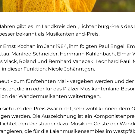
 Jahren gibt es im Landkreis den „Lichtenburg-Preis des
besser bekannt als Musikantenland-Preis.
ar Ernst Kochan im Jahr 1984, ihm folgten Paul Engel, E
ttau, Manfred Schneider, Herrmann Kahlenbach, Elmar 
es Vlack, Roland und Bernhard Vanecek, Leonhard Paul, 
u in dieser Funktion: Nicole Johänntgen.
erneut - zum fünfzehnten Mal - vergeben werden und der
sten, die im oder für das Pfälzer Musikantenland Beson
tion der Wandermusikanten weitertragen.
sich um den Preis zwar nicht, sehr wohl können dem 
gen werden. Die Auszeichnung ist ein Komponistenpreis
pflichtet den Preisträger dazu, Musik im Geiste der Wa
rrangieren, die für die Laienmusikensembles im westpf