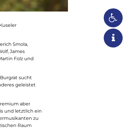
 Kuseler
merich Smola,
Wolf, James
Martin Folz und
 Burgrat sucht
deres geleistet
Gremium aber
 und letztlich ein
ndermusikanten zu
älzischen Raum