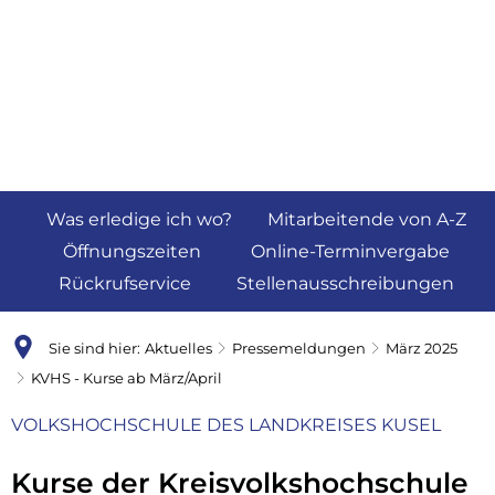
Was erledige ich wo?
Mitarbeitende von A-Z
Öffnungszeiten
Online-Terminvergabe
Rückrufservice
Stellenausschreibungen
Sie sind hier:
Aktuelles
Pressemeldungen
März 2025
KVHS - Kurse ab März/April
VOLKSHOCHSCHULE DES LANDKREISES KUSEL
Kurse der Kreisvolkshochschule