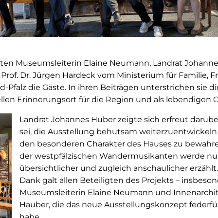
ten Museumsleiterin Elaine Neumann, Landrat Johanne
 Prof. Dr. Jürgen Hardeck vom Ministerium für Familie, F
d-Pfalz die Gäste. In ihren Beiträgen unterstrichen sie
len Erinnerungsort für die Region und als lebendigen O
Landrat Johannes Huber zeigte sich erfreut darübe
sei, die Ausstellung behutsam weiterzuentwickeln 
den besonderen Charakter des Hauses zu bewahre
der westpfälzischen Wandermusikanten werde nu
übersichtlicher und zugleich anschaulicher erzählt
Dank galt allen Beteiligten des Projekts – insbeso
Museumsleiterin Elaine Neumann und Innenarchit
Hauber, die das neue Ausstellungskonzept feder
habe.