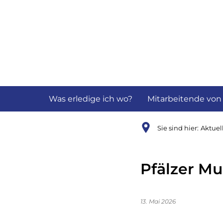
Aktuelles
B
Was erledige ich wo?
Mitarbeitende von
Sie sind hier:
Aktuel
Pfälzer M
13. Mai 2026