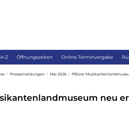
ürgerservice und Verwaltung
Landkreis
 A-Z
Öffnungszeiten
Online-Terminvergabe
Rü
les
Pressemeldungen
Mai 2026
Pfälzer Musikantenlandmuseu
usikantenlandmuseum neu er