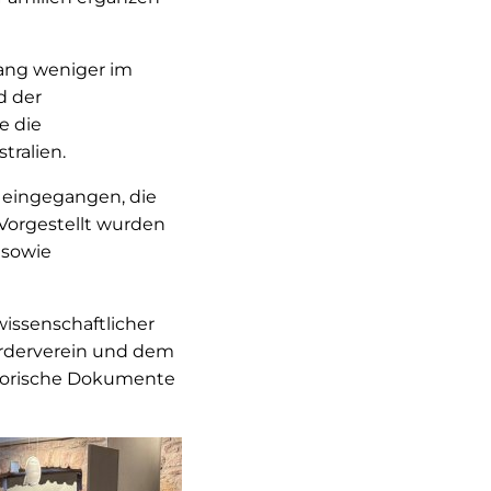
ang weniger im
d der
e die
ralien.
 eingegangen, die
Vorgestellt wurden
 sowie
issenschaftlicher
rderverein und dem
istorische Dokumente