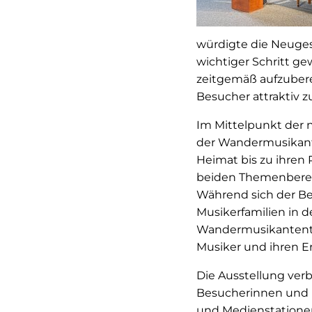
würdigte die Neuges
wichtiger Schritt 
zeitgemäß aufzuber
Besucher attraktiv z
Im Mittelpunkt der
der Wandermusikante
Heimat bis zu ihren R
beiden Themenberei
Während sich der Be
Musikerfamilien in
Wandermusikantentu
Musiker und ihren E
Die Ausstellung ver
Besucherinnen und 
und Medienstationen