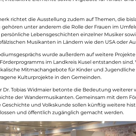
k richtet die Ausstellung zudem auf Themen, die bisl
 gehören unter anderem die Rolle der Frauen im Umfel
ersönliche Lebensgeschichten einzelner Musiker sowi
lzischen Musikanten in Ländern wie den USA oder Aust
diumsgesprächs wurde außerdem auf weitere Projekte
örderprogramms im Landkreis Kusel entstanden sind. 
kalische Mitmachangebote für Kinder und Jugendliche
tragene Kulturprojekte in den Gemeinden.
r Dr. Tobias Widmaier betonte die Bedeutung weiterer w
hichte der Wandermusikanten. Gemeinsam mit dem Fö
che Geschichte und Volkskunde sollen künftig weitere h
lossen und öffentlich zugänglich gemacht werden.