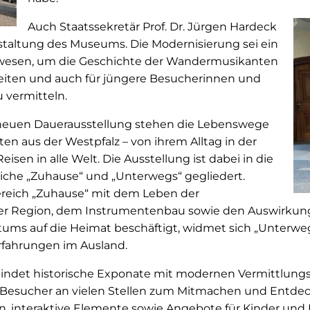
Auch Staatssekretär Prof. Dr. Jürgen Hardeck
taltung des Museums. Die Modernisierung sei ein
gewesen, um die Geschichte der Wandermusikanten
eiten und auch für jüngere Besucherinnen und
u vermitteln.
 neuen Dauerausstellung stehen die Lebenswege
n aus der Westpfalz – von ihrem Alltag in der
eisen in alle Welt. Die Ausstellung ist dabei in die
che „Zuhause“ und „Unterwegs“ gegliedert.
reich „Zuhause“ mit dem Leben der
 der Region, dem Instrumentenbau sowie den Auswirkun
ms auf die Heimat beschäftigt, widmet sich „Unterweg
rfahrungen im Ausland.
bindet historische Exponate mit modernen Vermittlung
Besucher an vielen Stellen zum Mitmachen und Entdec
, interaktive Elemente sowie Angebote für Kinder und