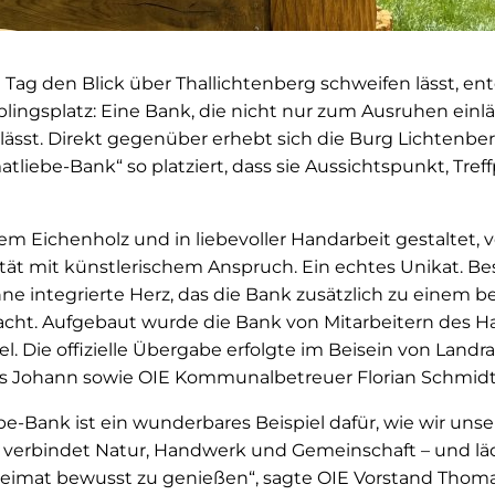
Tag den Blick über Thallichtenberg schweifen lässt, en
lingsplatz: Eine Bank, die nicht nur zum Ausruhen einl
ässt. Direkt gegenüber erhebt sich die Burg Lichtenber
tliebe-Bank“ so platziert, dass sie Aussichtspunkt, Tre
em Eichenholz und in liebevoller Handarbeit gestaltet, 
ät mit künstlerischem Anspruch. Ein echtes Unikat. Beso
ne integrierte Herz, das die Bank zusätzlich zu einem be
cht. Aufgebaut wurde die Bank von Mitarbeitern des H
l. Die offizielle Übergabe erfolgte im Beisein von Land
s Johann sowie OIE Kommunalbetreuer Florian Schmidt
e-Bank ist ein wunderbares Beispiel dafür, wie wir uns
verbindet Natur, Handwerk und Gemeinschaft – und lädt
eimat bewusst zu genießen“, sagte OIE Vorstand Thoma