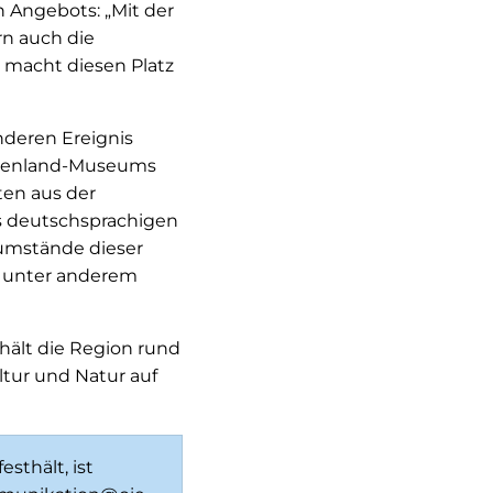
 Angebots: „Mit der
rn auch die
g macht diesen Platz
deren Ereignis
ntenland-Museums
ten aus der
es deutschsprachigen
sumstände dieser
n unter anderem
ält die Region rund
ltur und Natur auf
thält, ist