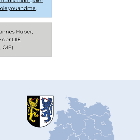
unikation@oie-
oie.youandme
.
hannes Huber,
 der OIE
, OIE)