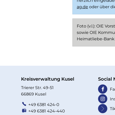
herzlich eingelade
ag.de
oder über di
Foto (v.l.): OIE V
sowie OIE Kommuna
Heimatliebe-Bank 
Kreisverwaltung Kusel
Social
Trierer Str. 49-51
Fa
66869 Kusel
In
+49 6381 424-0
Ti
+49 6381 424-440