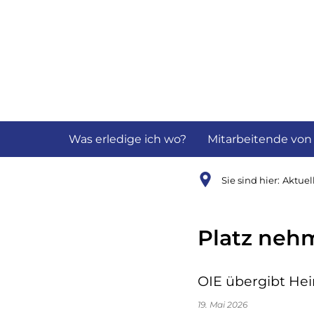
Aktuelles
B
Was erledige ich wo?
Mitarbeitende von
Sie sind hier:
Aktuel
Platz neh
OIE übergibt He
19. Mai 2026