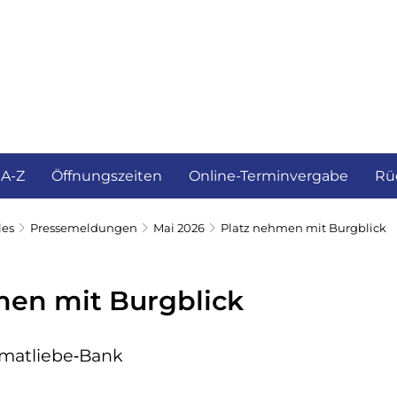
ürgerservice und Verwaltung
Landkreis
 A-Z
Öffnungszeiten
Online-Terminvergabe
Rü
les
Pressemeldungen
Mai 2026
Platz nehmen mit Burgblick
men mit Burgblick
imatliebe‑Bank