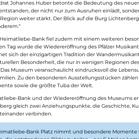
drat Johannes Huber betonte die Bedeutung des neuen
t entstanden, der nicht nur zum Ausruhen einlädt, sonde
r Region weiter stärkt. Der Blick auf die Burg Lichtenber
nderem.“
Heimatliebe-Bank fiel zudem mit einem weiteren beson
n Tag wurde die Wiedereröffnung des Pfälzer Musika
met sich der einzigartigen Tradition der Wandermusikan
ulturellen Besonderheit, die nur in wenigen Regionen d
. Das Museum veranschaulicht eindrucksvoll die Leben
amilien. Zu den besonderen Ausstellungsstücken zähle
mente sowie die größte Tuba der Welt.
atliebe-Bank und der Wiedereröffnung des Museums erh
berg gleich zwei Anziehungspunkte, die Geschichte, Ku
teinander verbinden.
eimatliebe‑Bank Platz nimmt und besondere Momente fes