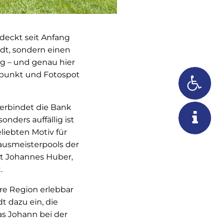
tdeckt seit Anfang
ädt, sondern einen
g – und genau hier
ffpunkt und Fotospot
verbindet die Bank
nders auffällig ist
liebten Motiv für
ausmeisterpools der
rat Johannes Huber,
.
ere Region erlebbar
 dazu ein, die
s Johann bei der