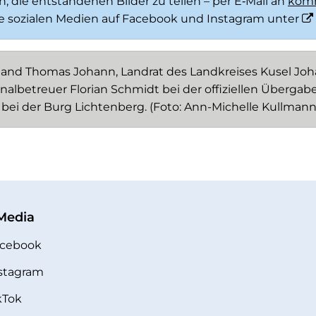
n, die entstandenen Bilder zu teilen – per E‑Mail an
komm
e sozialen Medien auf Facebook und Instagram unter
orstand Thomas Johann, Landrat des Landkreises Kusel Jo
lbetreuer Florian Schmidt bei der offiziellen Übergabe
bei der Burg Lichtenberg. (Foto: Ann-Michelle Kullmann
 Media
cebook
stagram
kTok