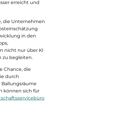
sser erreicht und
ge, die Unternehmen
lbsteinschätzung
wicklung in den
ops,
n nicht nur über KI
h zu begleiten.
e Chance, die
wie durch
r Ballungsräume
 können sich für
tschaftsservicebüro