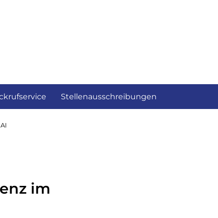
ckrufservice
Stellenausschreibungen
 AI
genz im