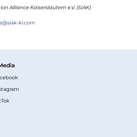
on Alliance Kaiserslautern e.V. (SIAK)
us@siak-kl.com
 Media
cebook
stagram
kTok