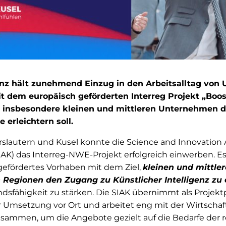
genz hält zunehmend Einzug in den Arbeitsalltag von
it dem europäisch geförderten Interreg Projekt „Boos
s insbesondere kleinen und mittleren Unternehmen de
 erleichtern soll.
rslautern und Kusel konnte die Science and Innovation 
(SIAK) das Interreg-NWE-Projekt erfolgreich einwerben. E
-gefördertes Vorhaben mit dem Ziel,
kleinen und mittl
 Regionen den Zugang zu Künstlicher Intelligenz zu 
dsfähigkeit zu stärken. Die SIAK übernimmt als Projekt
er Umsetzung vor Ort und arbeitet eng mit der Wirtscha
usammen, um die Angebote gezielt auf die Bedarfe der r