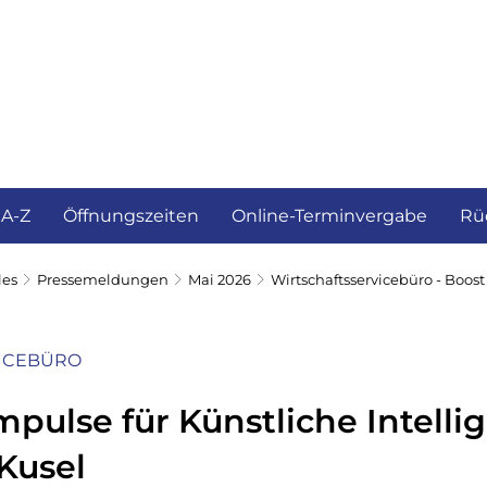
ürgerservice und Verwaltung
Landkreis
 A-Z
Öffnungszeiten
Online-Terminvergabe
Rü
les
Pressemeldungen
Mai 2026
Wirtschaftsservicebüro - Boost
ICEBÜRO
Impulse für Künstliche Intelli
Kusel