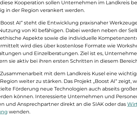
 diese Kooperation sollen Unternehmen im Landkreis be
ig in der Region verankert werden.
„Boost AI“ steht die Entwicklung praxisnaher Werkzeu
Nutzung von KI befähigen. Dabei werden neben der Se
 ethische Aspekte sowie die individuelle Kompetenzent
mittelt wird dies über kostenlose Formate wie Worksh
altungen und Einzelberatungen. Ziel ist es, Unternehme
rn sie aktiv bei ihren ersten Schritten in diesem Bereic
er Zusammenarbeit mit dem Landkreis Kusel eine wichtig
 Region weiter zu stärken. Das Projekt „Boost AI“ zeigt, 
ielte Förderung neue Technologien auch abseits große
rden können. Interessierte Unternehmen und Personen
en und Ansprechpartner direkt an die SIAK oder das
Wir
tung
wenden.
nnkatrin Kollmus