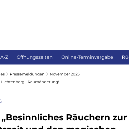
ürgerservice und Verwaltung
Landkreis
 A-Z
Öffnungszeiten
Online-Terminvergabe
Rü
les
Pressemeldungen
November 2025
g Lichtenberg - Raumänderung!
G
„Besinnliches Räuchern zur