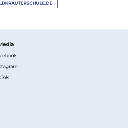
LDKRÄUTERSCHULE.DE
 Media
cebook
stagram
kTok