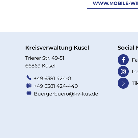
WWW.MOBILE-WI
Kreisverwaltung Kusel
Social
Trierer Str. 49-51
Fa
66869 Kusel
In
+49 6381 424-0
Ti
+49 6381 424-440
Buergerbuero@kv-kus.de