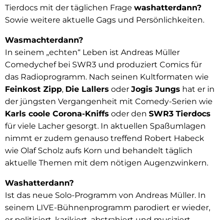
Tierdocs mit der täglichen Frage
washatterdann?
Sowie weitere aktuelle Gags und Persönlichkeiten.
Wasmachterdann?
In seinem „echten“ Leben ist Andreas Müller
Comedychef bei SWR3 und produziert Comics für
das Radioprogramm. Nach seinen Kultformaten wie
Feinkost Zipp
,
Die Lallers
oder
Jogis Jungs
hat er in
der jüngsten Vergangenheit mit Comedy-Serien wie
Karls coole Corona-Kniffs
oder den
SWR3 Tierdocs
für viele Lacher gesorgt. In aktuellen Spaßumlagen
nimmt er zudem genauso treffend Robert Habeck
wie Olaf Scholz aufs Korn und behandelt täglich
aktuelle Themen mit dem nötigen Augenzwinkern.
Washatterdann?
Ist das neue Solo-Programm von Andreas Müller. In
seinem LIVE-Bühnenprogramm parodiert er wieder,
er politisiert, karikiert, abstrahiert und musiziert –