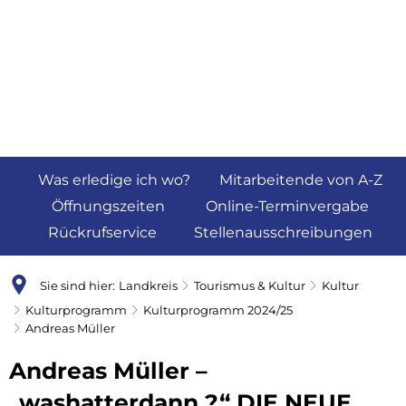
Was erledige ich wo?
Mitarbeitende von A-Z
Öffnungszeiten
Online-Terminvergabe
Rückrufservice
Stellenausschreibungen
Sie sind hier:
Landkreis
Tourismus & Kultur
Kultur
Kulturprogramm
Kulturprogramm 2024/25
Andreas Müller
Andreas Müller –
„washatterdann ?“
DIE NEUE