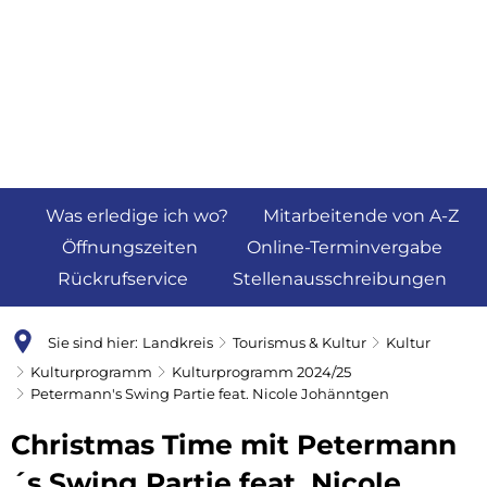
Was erledige ich wo?
Mitarbeitende von A-Z
Öffnungszeiten
Online-Terminvergabe
Rückrufservice
Stellenausschreibungen
Sie sind hier:
Landkreis
Tourismus & Kultur
Kultur
Kulturprogramm
Kulturprogramm 2024/25
Petermann's Swing Partie feat. Nicole Johänntgen
Christmas Time mit Petermann
´s Swing Partie feat. Nicole