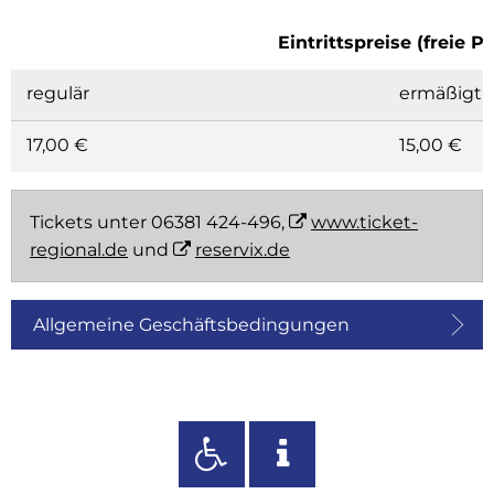
Eintrittspreise (freie P
regulär
ermäßigt
17,00 €
15,00 €
Tickets unter 06381 424-496,
www.ticket-
regional.de
und
reservix.de
Allgemeine Geschäftsbedingungen