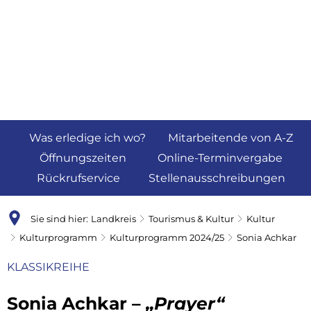
Was erledige ich wo?
Mitarbeitende von A-Z
Öffnungszeiten
Online-Terminvergabe
Rückrufservice
Stellenausschreibungen
Sie sind hier:
Landkreis
Tourismus & Kultur
Kultur
Kulturprogramm
Kulturprogramm 2024/25
Sonia Achkar
KLASSIKREIHE
Sonia Achkar –
„Prayer“