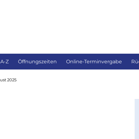
ürgerservice und Verwaltung
Landkreis
 A-Z
Öffnungszeiten
Online-Terminvergabe
Rü
ust 2025