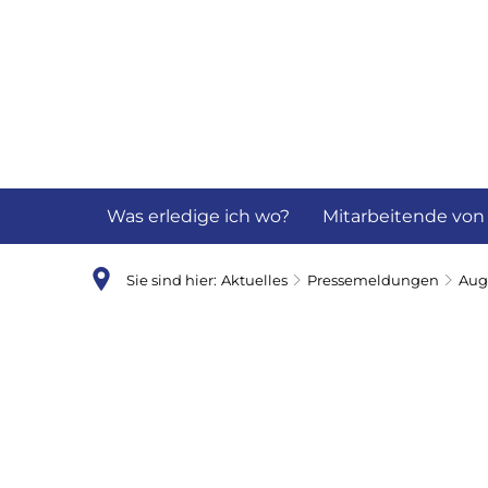
Aktuelles
B
Was erledige ich wo?
Mitarbeitende von
Sie sind hier:
Aktuelles
Pressemeldungen
Aug
August
2025