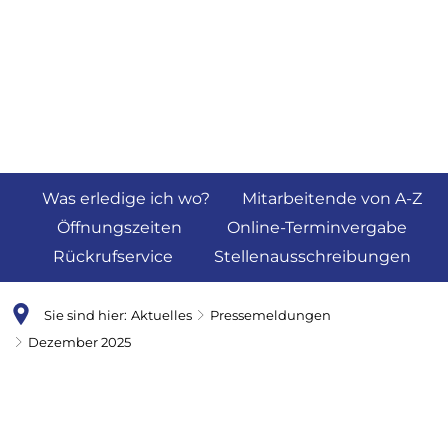
Was erledige ich wo?
Mitarbeitende von A-Z
Öffnungszeiten
Online-Terminvergabe
Rückrufservice
Stellenausschreibungen
Sie sind hier:
Aktuelles
Pressemeldungen
Dezember 2025
Dezember
2025