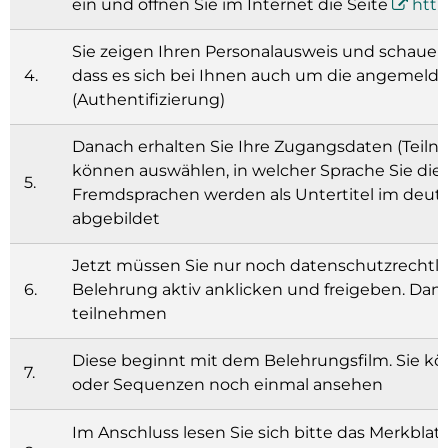
ein und öffnen Sie im Internet die Seite
http
Sie zeigen Ihren Personalausweis und schauen 
4.
dass es sich bei Ihnen auch um die angemelde
(Authentifizierung)
Danach erhalten Sie Ihre Zugangsdaten (Teil
können auswählen, in welcher Sprache Sie di
5.
Fremdsprachen werden als Untertitel im deut
abgebildet
Jetzt müssen Sie nur noch datenschutzrechtli
6.
Belehrung aktiv anklicken und freigeben. Dan
teilnehmen
Diese beginnt mit dem Belehrungsfilm. Sie kö
7.
oder Sequenzen noch einmal ansehen
Im Anschluss lesen Sie sich bitte das Merkblat