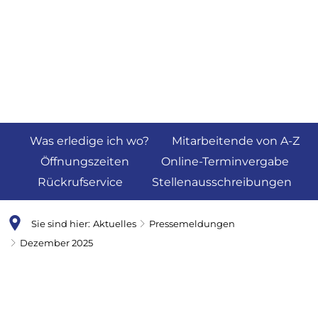
Was erledige ich wo?
Mitarbeitende von A-Z
Öffnungszeiten
Online-Terminvergabe
Rückrufservice
Stellenausschreibungen
Sie sind hier:
Aktuelles
Pressemeldungen
Dezember 2025
Dezember
2025